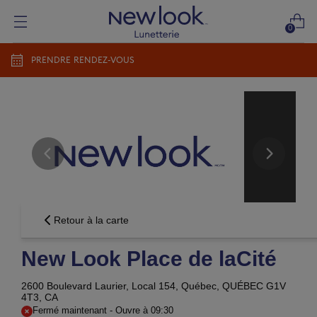
0
PRENDRE RENDEZ-VOUS
Ajouter une nouvelle ordonnance
Ajouter une nouvelle ordonnance
Groupe Vision Newlook
conditions d'utilisations
politique
de confidentialité
CONTINUER
Envoyer plus tard
Retour à la carte
New Look Place de laCité
2600 Boulevard Laurier, Local 154,
Québec, QUÉBEC G1V
4T3, CA
Fermé maintenant
-
Ouvre à
09:30