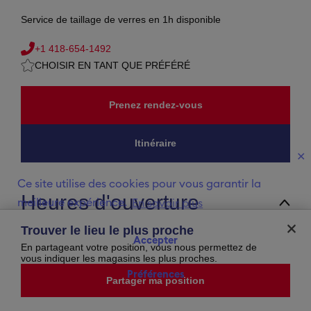
Service de taillage de verres en 1h disponible
+1 418-654-1492
CHOISIR EN TANT QUE PRÉFÉRÉ
Prenez rendez-vous
Itinéraire
✕
Ce site utilise des cookies pour vous garantir la
Heures d'ouverture
meilleure expérience.
En savoir plus
vendredi
09:30
-
20:30
Trouver le lieu le plus proche
samedi
09:30
-
17:00
Accepter
dimanche
12:00
-
17:00
En partageant votre position, vous nous permettez de
lundi
09:30
-
17:30
vous indiquer les magasins les plus proches.
mardi
09:30
-
17:30
Préférences
mercredi
09:30
-
17:30
Partager ma position
jeudi
09:30
-
20:30