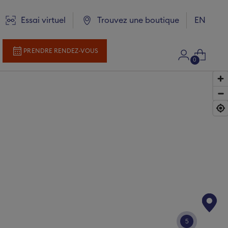
Langue
Essai virtuel
Trouvez une boutique
EN
PRENDRE RENDEZ-VOUS
0
ce
ns
politique de confidentialité
5