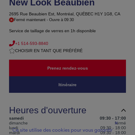
New Look Beaubien
2695 Rue Beaubien Est,
Montréal, QUÉBEC H1Y 1G8, CA
Fermé maintenant
-
Ouvre à
09:30
Service de taillage de verres en 1h disponible
+1 514-593-8840
CHOISIR EN TANT QUE PRÉFÉRÉ
Prenez rendez-vous
Itinéraire
Heures d'ouverture
samedi
09:30
-
17:00
dimanche
fermé
✕
lundi
09:30
-
18:00
Ce site utilise des cookies pour vous garantir
mardi
09:30
-
18:00