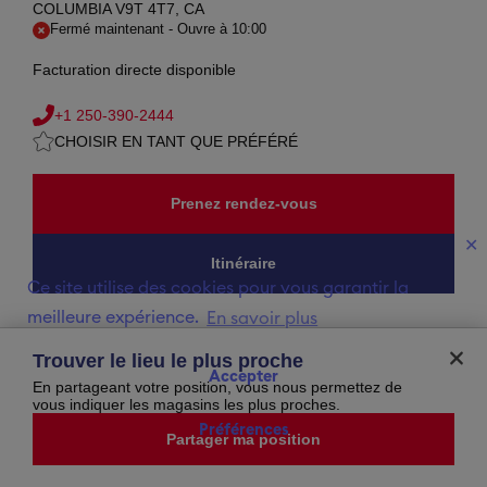
COLUMBIA V9T 4T7, CA
Fermé maintenant
-
Ouvre à
10:00
Facturation directe disponible
+1 250-390-2444
CHOISIR EN TANT QUE PRÉFÉRÉ
Prenez rendez-vous
✕
Itinéraire
Ce site utilise des cookies pour vous garantir la
meilleure expérience.
En savoir plus
Heures d'ouverture
Trouver le lieu le plus proche
Accepter
samedi
10:00
-
18:00
En partageant votre position, vous nous permettez de
dimanche
11:00
-
17:00
vous indiquer les magasins les plus proches.
lundi
10:00
-
18:00
Préférences
mardi
10:00
-
18:00
Partager ma position
mercredi
10:00
-
18:00
jeudi
10:00
-
20:00