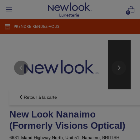
0
PRENDRE RENDEZ-VOUS
Ajouter une nouvelle ordonnance
Ajouter une nouvelle ordonnance
Groupe Vision Newlook
conditions d'utilisations
politique
de confidentialité
CONTINUER
Envoyer plus tard
Retour à la carte
New Look Nanaimo
(Formerly Visions Optical)
6631 Island Highway North, Unit 51,
Nanaimo, BRITISH