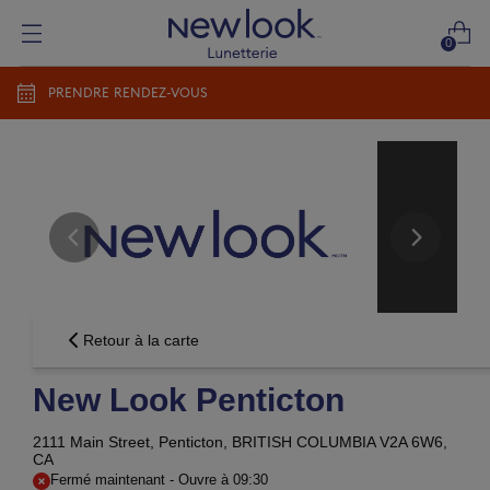
0
PRENDRE RENDEZ-VOUS
Ajouter une nouvelle ordonnance
Ajouter une nouvelle ordonnance
Groupe Vision Newlook
conditions d'utilisations
politique
de confidentialité
CONTINUER
Envoyer plus tard
Retour à la carte
New Look Penticton
2111 Main Street,
Penticton, BRITISH COLUMBIA V2A 6W6,
CA
Fermé maintenant
-
Ouvre à
09:30