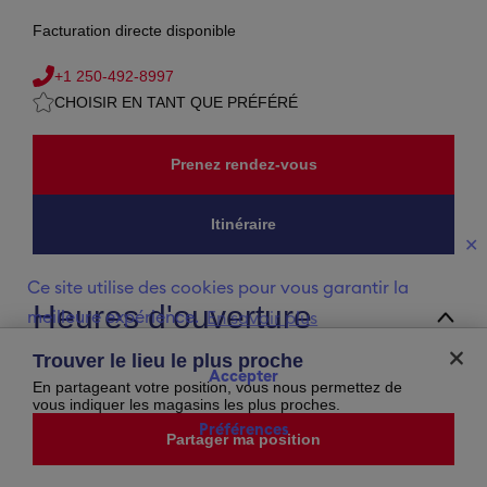
Facturation directe disponible
+1 250-492-8997
CHOISIR EN TANT QUE PRÉFÉRÉ
Prenez rendez-vous
Itinéraire
✕
Ce site utilise des cookies pour vous garantir la
Heures d'ouverture
meilleure expérience.
En savoir plus
lundi
09:30
-
17:30
Trouver le lieu le plus proche
mardi
09:30
-
17:30
Accepter
mercredi
09:30
-
17:30
En partageant votre position, vous nous permettez de
jeudi
09:30
-
17:30
vous indiquer les magasins les plus proches.
vendredi
09:30
-
17:30
Préférences
samedi
09:30
-
17:30
Partager ma position
dimanche
11:00
-
17:00