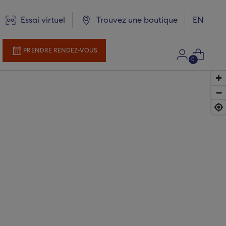
Langue
Essai virtuel
Trouvez une boutique
EN
PRENDRE RENDEZ-VOUS
0
ce
ns
politique de confidentialité