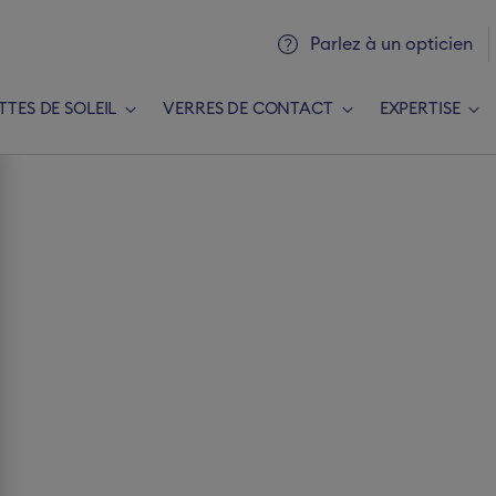
Parlez à un opticien
TTES DE SOLEIL
VERRES DE CONTACT
EXPERTISE
jouter une nouvelle ordonnan
ision Newlook
conditions d'utilisatio
 nouvelle ordonnance
CONTINUER
Envoyer plus tard