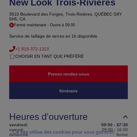
New Look Trois-Rivières
3510 Boulevard des Forges,
Trois-Rivières, QUÉBEC G8Y
5H5, CA
Fermé maintenant
-
Ouvre à
09:00
Service de taillage de verres en 1h disponible
+1 819-372-1313
CHOISIR EN TANT QUE PRÉFÉRÉ
Prenez rendez-vous
Itinéraire
Heures d'ouverture
vendredi
09:00
-
17:30
✕
samedi
09:00
-
16:00
Ce site utilise des cookies pour vous garantir
dimanche
fermé